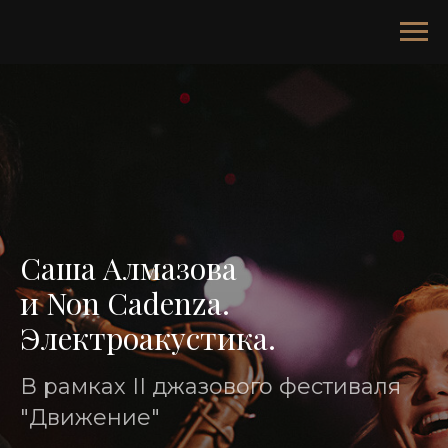
Саша Алмазова
и Non Cadenza.
Электроакустика.
В рамках II джазового фестиваля
"Движение"