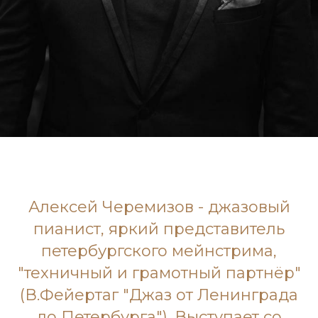
Алексей Черемизов - джазовый
пианист, яркий представитель
петербургского мейнстрима,
"техничный и грамотный партнёр"
(В.Фейертаг "Джаз от Ленинграда
до Петербурга"). Выступает со