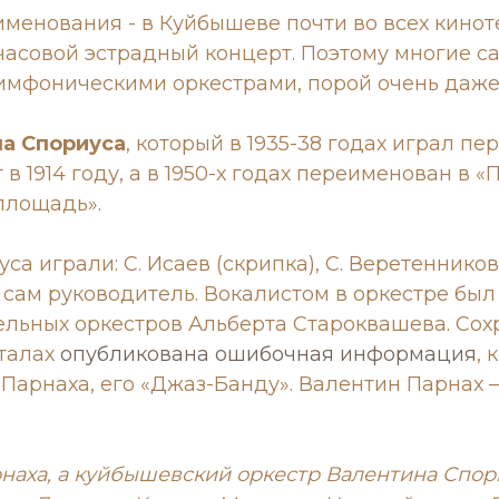
еименования - в Куйбышеве почти во всех кино
часовой эстрадный концерт. Поэтому многие с
мфоническими оркестрами, порой очень даже 
на Спориуса
, который в 1935-38 годах играл п
 в 1914 году, а в 1950-х годах переименован в 
площадь».
а играли: С. Исаев (скрипка), С. Веретенников (
 сам руководитель. Вокалистом в оркестре был
ельных оркестров Альберта Староквашева. Сох
рталах
опубликована ошибочная информация
, 
арнаха, его «Джаз-Банду». Валентин Парнах — 
рнаха, а куйбышевский оркестр Валентина Спор