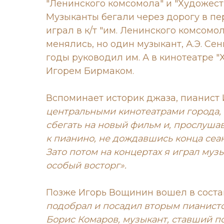
"Ленинского комсомола" и "Художест
Музыканты бегали через дорогу в пе
играл в к/т "им. Ленинского комсомо
менялись, но один музыкант, А.Э. Се
годы руководил им. А в кинотеатре 
Игорем Бирмаком.
Вспоминает историк джаза, пианист
центральными кинотеатрами города, 
сбегать на новый фильм и, прослуша
к пианино, не дождавшись конца сеанс
Зато потом на концертах я играл музы
особый восторг».
Позже Игорь Вощинин вошел в состав
подобрал и посадил вторым пианисто
Борис Комаров, музыкант, ставший 