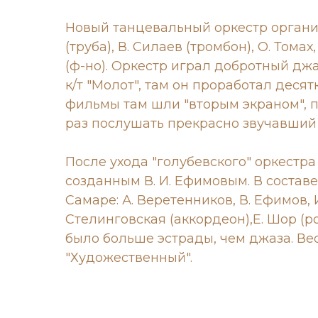
Новый танцевальный оркестр организ
(труба), В. Силаев (тромбон), О. Тома
(ф-но). Оркестр играл добротный джа
к/т "Молот", там он проработал деся
фильмы там шли "вторым экраном", 
раз послушать прекрасно звучавший
После ухода "голубевского" оркестр
созданным В. И. Ефимовым. В состав
Самаре: А. Веретенников, В. Ефимов, И
Стелинговская (аккордеон),Е. Шор (ро
было больше эстрады, чем джаза. Ве
"Художественный".