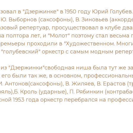
овал в "Дзержинке" в 1950 году Юрий Голубев.
х, Ю. Выборнов (саксофоны), В. Зиновьев (аккор
зовый репертуар, просуществовал в клубе два 
тка полтора лет, и "Молот" поэтому стал весьм
премьеры проходили в "Художественном. Мног
 "голубевский" оркестр с самым модным репер
а из "Дзержинки"свободная ниша была тут же 
е его были так же, в основном, профессиональ
. Антонов(саксофоны), В. Жиляев, В. Ерастов (тр
яль),Б. Кроль (ударные), П. Рябинкин (контраба
сной 1953 года оркестр перебрался на професс