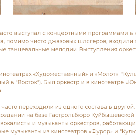
часто выступал с концертными программами в к
а, помимо чисто джазовых шлягеров, входили 
ные танцевальные мелодии. Выступления орке
кинотеатрах «Художественный» и «Молот», "Кул
 в "Восток"). Был оркестр и в кинотеатре «Юно
.
часто переходили из одного состава в другой. 
оздании на базе Гастрольбюро Куйбышевской 
вокалисты и музыканты оркестров, работающи
ые музыканты из кинотеатров «Фурор» и "Культ