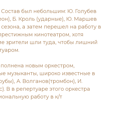
 Состав был небольшим: Ю. Голубев
деон), Б. Кроль (ударные), Ю. Маршев
сезона, а затем перешел на работу в
а престижным кинотеатром, хотя
ие зрители шли туда, чтобы лишний
туаром.
заполнена новым оркестром,
ные музыканты, широко известные в
убы), А. Волганов(тромбон), И.
с). В в репертуаре этого оркестра
иональную работу в к/т