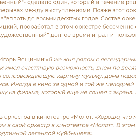
венный"- сделало один, который в течение ряд
рерывах между выступлениями. Позже этот орк
ла"вплоть до восьмидесятых годов. Состав орк
ницкий, проработал в этом оркестре бессменно
"Художественный" долгое время играл и польз
 Игорь Вощинин:
«Я же жил рядом с легендарны
и имел счастливую возможность, днем по деся
в сопровождающую картину музыку, дома подобр
а. Иногда в кино за одной и той же мелодией
ку из фильма, который еще не сошел с экрана.
 оркестра в кинотеатре «Молот:
«Хорошо, что 
м в свой оркестр в кинотеатре «Молот». В это
подлинной легендой Куйбышева».