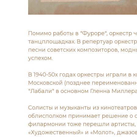
Помимо работы в "Фуроре", оркестр 
танцплощадках. В репертуар оркестр
песни советских композиторов, мод
успехом.
В 1940-50х годах оркестры играли в 
Московской (позднее переименованный
"Лабали" в основном Гленна Миллера
Солисты и музыканты из кинотеатров 
облисполком принимает решение о с
филармонии тоже перешли артисты, 
«Художественный» и «Молот», джазов