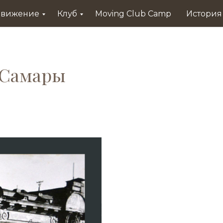
Движение
Клуб
Moving Сlub Сamp
История
 Самары