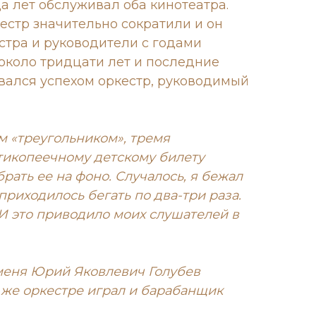
а лет обслуживал оба кинотеатра.
естр значительно сократили и он
естра и руководители с годами
 около тридцати лет и последние
овался успехом оркестр, руководимый
м «треугольником», тремя
тикопеечному детскому билету
ать ее на фоно. Случалось, я бежал
 приходилось бегать по два-три раза.
 И это приводило моих слушателей в
меня Юрий Яковлевич Голубев
м же оркестре играл и барабанщик