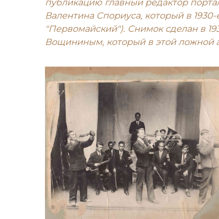
публикацию главный редактор портал
Валентина Спориуса, который в 1930-
"Первомайский"). Снимок сделан в 
Вощининым, который в этой ложной а