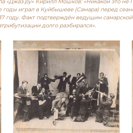
а «Джаз.ру» Кирилл Мошков: «Никакой это не Па
е годы играл в Куйбышеве (Самара) перед сеан
1937 году. Факт подтверждён ведущим самарск
трибутизации долго разбирался».