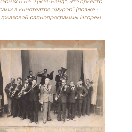
рнах и не "Джаз-Банд". Это оркестр
сами в кинотеатре "Фурор" (позже -
ой джазовой радиопрограммы Игорем